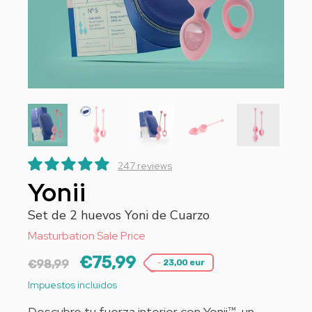
247 reviews
Yonii
Set de 2 huevos Yoni de Cuarzo
Masturbation Sale Price
€75,99
-
€98,99
23,00 eur
Impuestos incluidos
Descubre tu fuerza interior con
Yonii™
, un