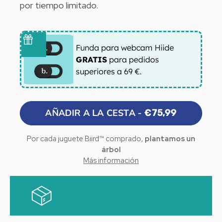
por tiempo limitado.
Funda para webcam Hiide
GRATIS
para pedidos
superiores a 69 €.
AÑADIR A LA CESTA -
€75,99
Por cada juguete Biird™ comprado,
plantamos un
árbol
Más información
Gracias a nuestra asociación con One Tree Planted,
una organización sin ánimo de lucro centrada en la
reforestación mundial, plantamos un árbol cada vez
que se hace una compra en nuestra página web.