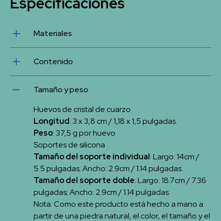
Especificaciones
Materiales
Cristal de cuarzo rosa y silicona segura para el
Contenido
cuerpo
2 huevos de cuarzo rosa cristal, soporte de silicona
Tamaño y peso
para un huevo, soporte de silicona para dos
huevos, estuche de cuero vegano
Huevos de cristal de cuarzo
Longitud
: 3 x 3,8 cm / 1,18 x 1,5 pulgadas.
Peso
: 37,5 g por huevo
Soportes de silicona
Tamaño del soporte individual
: Largo: 14cm /
5.5 pulgadas; Ancho: 2.9cm / 1.14 pulgadas.
Tamaño del soporte doble
: Largo: 18.7cm / 7.36
pulgadas; Ancho: 2.9cm / 1.14 pulgadas.
Nota: Como este producto está hecho a mano a
partir de una piedra natural, el color, el tamaño y el