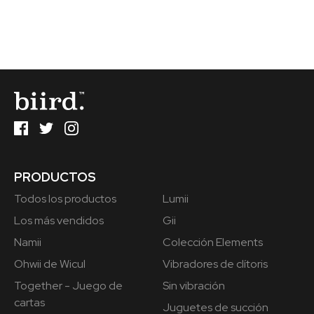
PRODUCTOS
Todos los productos
Lumii
Los más vendidos
Gii
Namii
Colección Elements
Ohwii de Wicul
Vibradores de clítoris
Together - Juego de
Sin vibración
cartas
Juguetes de succión