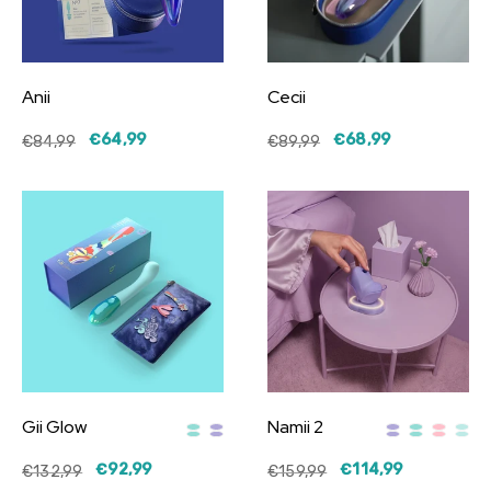
Anii
Cecii
€64,99
€68,99
€84,99
€89,99
Gii Glow
Namii 2
€92,99
€114,99
€132,99
€159,99