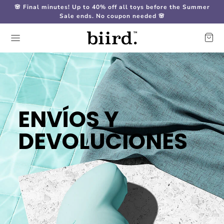
🌸 Final minutes! Up to 40% off all toys before the Summer
Sale ends. No coupon needed 🌸
ENVÍOS Y
DEVOLUCIONES