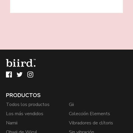
PRODUCTOS
Todos los productos
Gii
Los más vendidos
Colección Elements
Namii
Vibradores de clítoris
Ohwii de Wicul
Sin vibración