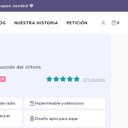
coupon needed 🌸
OG
NUESTRA HISTORIA
PETICIÓN
0
cción del clítoris
00
€
371 reviews
de radio
Impermeable y silencioso
ara el
Diseño apto para viajar