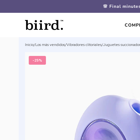
🌸 Final minute
COMP
Inicio
/
Los más vendidos
/
Vibradores clitoriales
/
Juguetes succionado
-25%