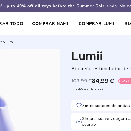
s! Up to 40% off all toys before the Summer Sale ends. No 
RAR TODO
COMPRAR NAMII
COMPRAR LUMII
BL
res
/
Lumii
Lumii
Pequeño estimulador de su
84,99 €
109,99 €
-25,
Impuestos incluidos
7 intensidades de ondas 
Silicona suave y segura p
cuerpo.