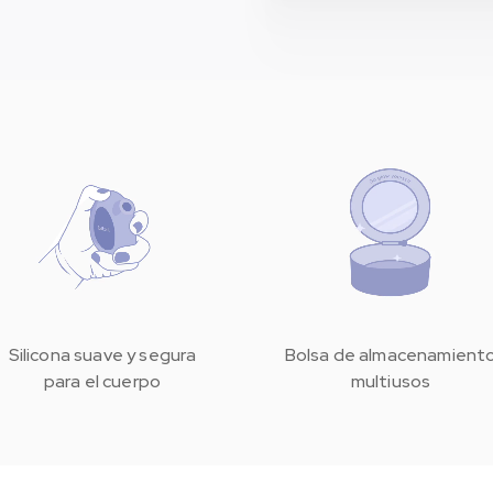
El manual de usuario se i
descargar
aquí
.
Silicona suave y segura
Bolsa de almacenamient
para el cuerpo
multiusos