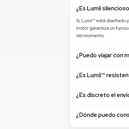
¿Es Lumii silencios
Sí, Lumii™ está diseñado 
motor garantiza un funcio
del momento.
¿Puedo viajar con m
Por supuesto. Lumii™ cuen
¿Es Lumii™ resisten
encienda accidentalmente
de encendido durante 6 
Sí, Lumii™ es completamen
¿Es discreto el enví
seguridad en la bañera o 
placer.
Sí, enviamos todos los pro
¿Dónde puedo conse