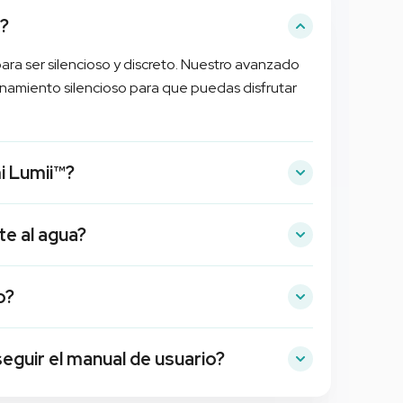
o?
para ser silencioso y discreto. Nuestro avanzado
namiento silencioso para que puedas disfrutar
i Lumii™?
ta con un bloqueo para viajes que evita que se
te al agua?
. Solo tienes que mantener pulsado el botón
segundos para bloquearlo y desbloquearlo.
te resistente al agua. Puedes usarlo con
o?
en la ducha, añadiendo versatilidad a tu rutina de
ductos Biird en envases sencillos y sin marcar.
guir el manual de usuario?