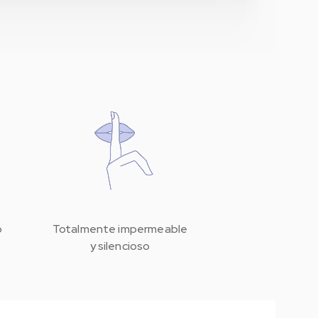
ncluye en la caja de su Lumii™ y también se puede
o
Totalmente impermeable
y silencioso