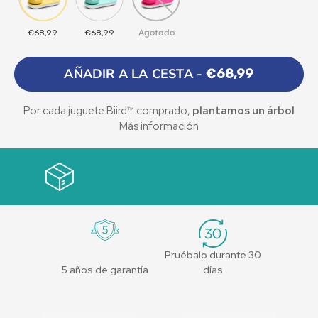
Agotado
€68,99
€68,99
AÑADIR A LA CESTA -
€68,99
Por cada juguete Biird™ comprado,
plantamos un árbol
Más información
Gracias a nuestra asociación con One Tree Planted, una
organización sin ánimo de lucro centrada en la
reforestación mundial, plantamos un árbol cada vez que se
hace una compra en nuestra página web.
Pruébalo durante 30
5 años de garantía
días