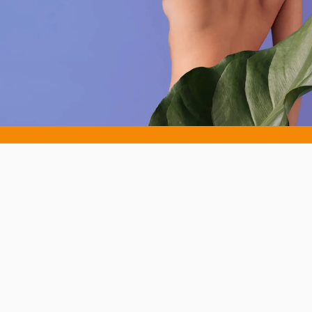
LISTO CUANDO TÚ LO ESTÉS
No lo escondas, ¡presume de
él!
Evii viene con una base de carga diseñada como un
joyero. No escondas la fuente de tus deseos, lúcela con
orgullo en tu mesilla de noche. Al fin y al cabo, el objetivo